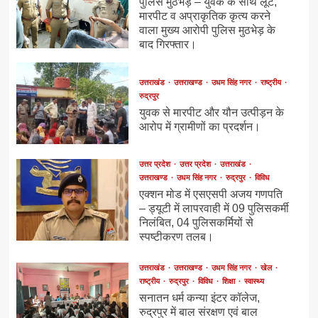
पुलिस मुठभेड़ – युवक के साथ लूट,
मारपीट व अप्राकृतिक कृत्य करने
वाला मुख्य आरोपी पुलिस मुठभेड़ के
बाद गिरफ्तार।
उत्तराखंड
उत्तराखण्ड
उधम सिंह नगर
राष्ट्रीय
रुद्रपुर
युवक से मारपीट और यौन उत्पीड़न के
आरोप में ग्रामीणों का प्रदर्शन।
उत्तर प्रदेश
उत्तर प्रदेश
उत्तराखंड
उत्तराखण्ड
उधम सिंह नगर
रुद्रपुर
विविध
एक्शन मोड में एसएसपी अजय गणपति
– ड्यूटी में लापरवाही में 09 पुलिसकर्मी
निलंबित, 04 पुलिसकर्मियों से
स्पष्टीकरण तलब।
उत्तराखंड
उत्तराखण्ड
उधम सिंह नगर
खेल
राष्ट्रीय
रुद्रपुर
विविध
शिक्षा
स्वास्थ्य
सनातन धर्म कन्या इंटर कॉलेज,
रुद्रपुर में बाल संरक्षण एवं बाल