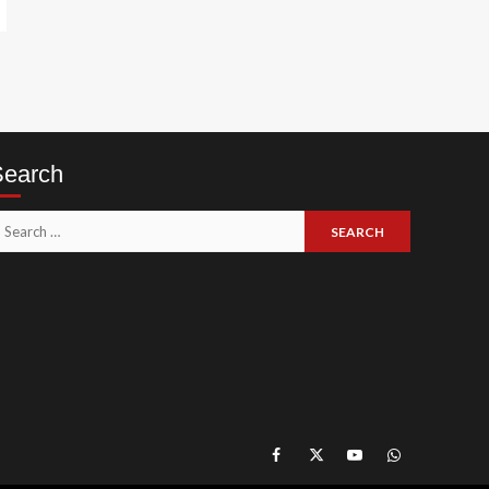
Search
earch
or:
Like
Follow
Subscribe
Join
Our
Us
Our
Our