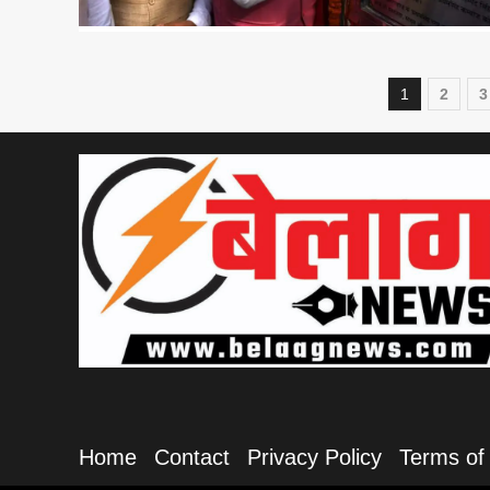
Posts
1
2
3
naviga
Home
Contact
Privacy Policy
Terms of