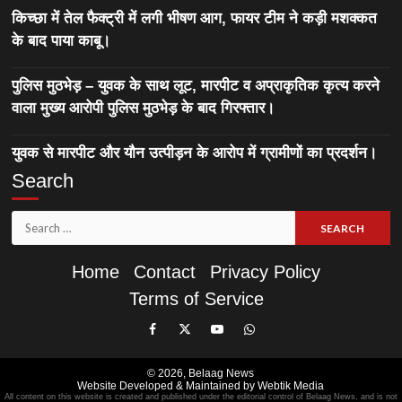
किच्छा में तेल फैक्ट्री में लगी भीषण आग, फायर टीम ने कड़ी मशक्कत
के बाद पाया काबू।
पुलिस मुठभेड़ – युवक के साथ लूट, मारपीट व अप्राकृतिक कृत्य करने
वाला मुख्य आरोपी पुलिस मुठभेड़ के बाद गिरफ्तार।
युवक से मारपीट और यौन उत्पीड़न के आरोप में ग्रामीणों का प्रदर्शन।
Search
Search
for:
Home
Contact
Privacy Policy
Terms of Service
Like
Follow
Subscribe
Join
Our
Us
Our
Our
© 2026,
Belaag News
Facebook
On
YouTube
WhatsApp
Website Developed & Maintained by Webtik Media
All content on this website is created and published under the editorial control of Belaag News, and is not