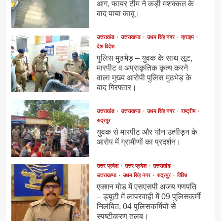
आग, फायर टीम ने कड़ी मशक्कत के
बाद पाया काबू।
उत्तराखंड
उत्तराखण्ड
उधम सिंह नगर
क्राइम
देश विदेश
पुलिस मुठभेड़ – युवक के साथ लूट,
मारपीट व अप्राकृतिक कृत्य करने
वाला मुख्य आरोपी पुलिस मुठभेड़ के
बाद गिरफ्तार।
उत्तराखंड
उत्तराखण्ड
उधम सिंह नगर
राष्ट्रीय
रुद्रपुर
युवक से मारपीट और यौन उत्पीड़न के
आरोप में ग्रामीणों का प्रदर्शन।
उत्तर प्रदेश
उत्तर प्रदेश
उत्तराखंड
उत्तराखण्ड
उधम सिंह नगर
रुद्रपुर
विविध
एक्शन मोड में एसएसपी अजय गणपति
– ड्यूटी में लापरवाही में 09 पुलिसकर्मी
निलंबित, 04 पुलिसकर्मियों से
स्पष्टीकरण तलब।