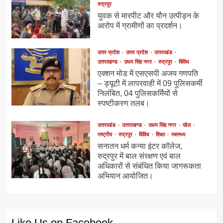
रुद्रपुर
युवक से मारपीट और यौन उत्पीड़न के
आरोप में ग्रामीणों का प्रदर्शन।
उत्तर प्रदेश
उत्तर प्रदेश
उत्तराखंड
उत्तराखण्ड
उधम सिंह नगर
रुद्रपुर
विविध
एक्शन मोड में एसएसपी अजय गणपति
– ड्यूटी में लापरवाही में 09 पुलिसकर्मी
निलंबित, 04 पुलिसकर्मियों से
स्पष्टीकरण तलब।
उत्तराखंड
उत्तराखण्ड
उधम सिंह नगर
खेल
राष्ट्रीय
रुद्रपुर
विविध
शिक्षा
स्वास्थ्य
सनातन धर्म कन्या इंटर कॉलेज,
रुद्रपुर में बाल संरक्षण एवं बाल
अधिकारों से संबंधित किया जागरूकता
अभियान आयोजित।
Like Us on Facebook