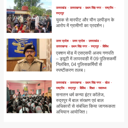
उत्तराखंड
उत्तराखण्ड
उधम सिंह नगर
राष्ट्रीय
रुद्रपुर
युवक से मारपीट और यौन उत्पीड़न के
आरोप में ग्रामीणों का प्रदर्शन।
उत्तर प्रदेश
उत्तर प्रदेश
उत्तराखंड
उत्तराखण्ड
उधम सिंह नगर
रुद्रपुर
विविध
एक्शन मोड में एसएसपी अजय गणपति
– ड्यूटी में लापरवाही में 09 पुलिसकर्मी
निलंबित, 04 पुलिसकर्मियों से
स्पष्टीकरण तलब।
उत्तराखंड
उत्तराखण्ड
उधम सिंह नगर
खेल
राष्ट्रीय
रुद्रपुर
विविध
शिक्षा
स्वास्थ्य
सनातन धर्म कन्या इंटर कॉलेज,
रुद्रपुर में बाल संरक्षण एवं बाल
अधिकारों से संबंधित किया जागरूकता
अभियान आयोजित।