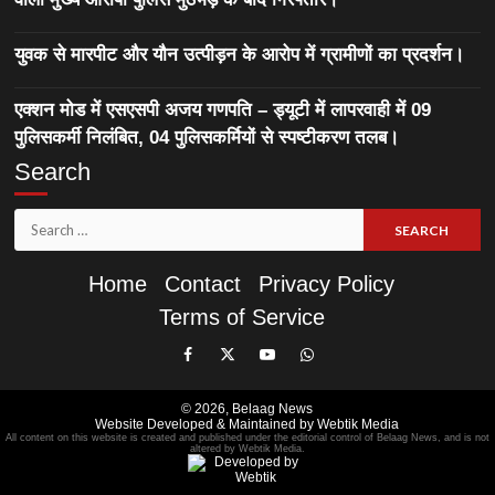
युवक से मारपीट और यौन उत्पीड़न के आरोप में ग्रामीणों का प्रदर्शन।
एक्शन मोड में एसएसपी अजय गणपति – ड्यूटी में लापरवाही में 09
पुलिसकर्मी निलंबित, 04 पुलिसकर्मियों से स्पष्टीकरण तलब।
Search
Search
for:
Home
Contact
Privacy Policy
Terms of Service
Like
Follow
Subscribe
Join
Our
Us
Our
Our
© 2026,
Belaag News
Facebook
On
YouTube
WhatsApp
Website Developed & Maintained by Webtik Media
All content on this website is created and published under the editorial control of Belaag News, and is not
Page
Twitter
Channel
Group
altered by Webtik Media.