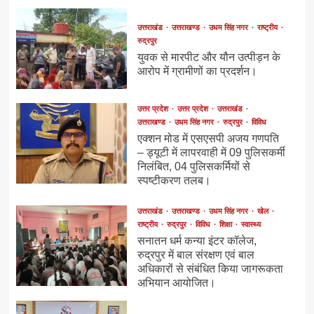
उत्तराखंड
उत्तराखण्ड
उधम सिंह नगर
राष्ट्रीय
रुद्रपुर
युवक से मारपीट और यौन उत्पीड़न के
आरोप में ग्रामीणों का प्रदर्शन।
उत्तर प्रदेश
उत्तर प्रदेश
उत्तराखंड
उत्तराखण्ड
उधम सिंह नगर
रुद्रपुर
विविध
एक्शन मोड में एसएसपी अजय गणपति
– ड्यूटी में लापरवाही में 09 पुलिसकर्मी
निलंबित, 04 पुलिसकर्मियों से
स्पष्टीकरण तलब।
उत्तराखंड
उत्तराखण्ड
उधम सिंह नगर
खेल
राष्ट्रीय
रुद्रपुर
विविध
शिक्षा
स्वास्थ्य
सनातन धर्म कन्या इंटर कॉलेज,
रुद्रपुर में बाल संरक्षण एवं बाल
अधिकारों से संबंधित किया जागरूकता
अभियान आयोजित।