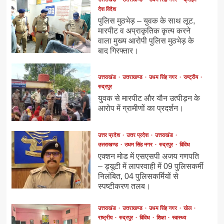
देश विदेश
पुलिस मुठभेड़ – युवक के साथ लूट,
मारपीट व अप्राकृतिक कृत्य करने
वाला मुख्य आरोपी पुलिस मुठभेड़ के
बाद गिरफ्तार।
उत्तराखंड
उत्तराखण्ड
उधम सिंह नगर
राष्ट्रीय
रुद्रपुर
युवक से मारपीट और यौन उत्पीड़न के
आरोप में ग्रामीणों का प्रदर्शन।
उत्तर प्रदेश
उत्तर प्रदेश
उत्तराखंड
उत्तराखण्ड
उधम सिंह नगर
रुद्रपुर
विविध
एक्शन मोड में एसएसपी अजय गणपति
– ड्यूटी में लापरवाही में 09 पुलिसकर्मी
निलंबित, 04 पुलिसकर्मियों से
स्पष्टीकरण तलब।
उत्तराखंड
उत्तराखण्ड
उधम सिंह नगर
खेल
राष्ट्रीय
रुद्रपुर
विविध
शिक्षा
स्वास्थ्य