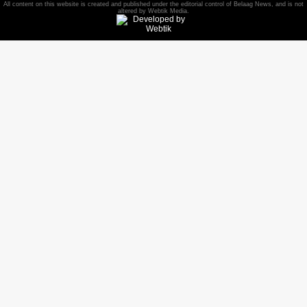
All content on this website is created and published under the editorial control of Belaag News, and is not
Page
Twitter
Channel
Group
altered by Webtik Media.