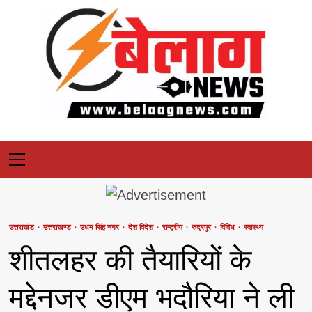
Skip
to
content
Primary
Menu
उत्तराखंड
उत्तराखण्ड
उधम सिंह नगर
देश विदेश
राष्ट्रीय
रुद्रपुर
विविध
स्वास्थ्य
शीतलहर की तैयारियों के
मद्देनजर डीएम भदौरिया ने ली