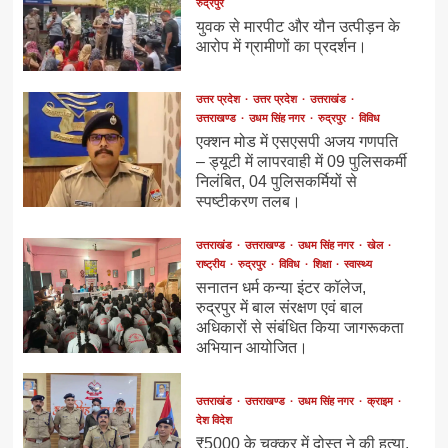
रुद्रपुर
युवक से मारपीट और यौन उत्पीड़न के
आरोप में ग्रामीणों का प्रदर्शन।
उत्तर प्रदेश
उत्तर प्रदेश
उत्तराखंड
उत्तराखण्ड
उधम सिंह नगर
रुद्रपुर
विविध
एक्शन मोड में एसएसपी अजय गणपति
– ड्यूटी में लापरवाही में 09 पुलिसकर्मी
निलंबित, 04 पुलिसकर्मियों से
स्पष्टीकरण तलब।
उत्तराखंड
उत्तराखण्ड
उधम सिंह नगर
खेल
राष्ट्रीय
रुद्रपुर
विविध
शिक्षा
स्वास्थ्य
सनातन धर्म कन्या इंटर कॉलेज,
रुद्रपुर में बाल संरक्षण एवं बाल
अधिकारों से संबंधित किया जागरूकता
अभियान आयोजित।
उत्तराखंड
उत्तराखण्ड
उधम सिंह नगर
क्राइम
देश विदेश
₹5000 के चक्कर में दोस्त ने की हत्या,