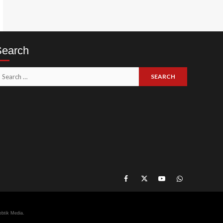
Search
earch
or:
Like
Follow
Subscribe
Join
Our
Us
Our
Our
Facebook
On
YouTube
WhatsApp
ebtik Media.
Page
Twitter
Channel
Group