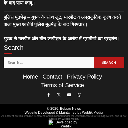
के बाद पाया काबू।
पुलिस मुठभेड़ – युवक के साथ लूट, मारपीट व अप्राकृतिक कृत्य करने
वाला मुख्य आरोपी पुलिस मुठभेड़ के बाद गिरफ्तार।
युवक से मारपीट और यौन उत्पीड़न के आरोप में ग्रामीणों का प्रदर्शन।
Search
Search
for:
Home
Contact
Privacy Policy
Terms of Service
Like
Follow
Subscribe
Join
Our
Us
Our
Our
© 2026,
Belaag News
Facebook
On
YouTube
WhatsApp
Website Developed & Maintained by Webtik Media
All content on this website is created and published under the editorial control of Belaag News, and is not
Page
Twitter
Channel
Group
altered by Webtik Media.