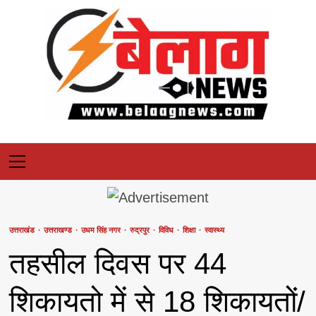
Skip
to
content
Primary
Menu
उत्तराखंड
उत्तराखण्ड
उधम सिंह नगर
रुद्रपुर
विविध
शिक्षा
स्वास्थ्य
तहसील दिवस पर 44
शिकायतो में से 18 शिकायतों/