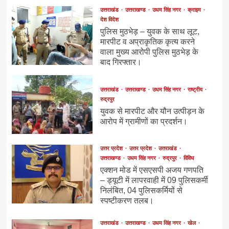
उत्तराखंड
उत्तराखण्ड
उधम सिंह नगर
क्राइम
देश विदेश
पुलिस मुठभेड़ – युवक के साथ लूट,
मारपीट व अप्राकृतिक कृत्य करने
वाला मुख्य आरोपी पुलिस मुठभेड़ के
बाद गिरफ्तार।
उत्तराखंड
उत्तराखण्ड
उधम सिंह नगर
राष्ट्रीय
रुद्रपुर
युवक से मारपीट और यौन उत्पीड़न के
आरोप में ग्रामीणों का प्रदर्शन।
उत्तर प्रदेश
उत्तर प्रदेश
उत्तराखंड
उत्तराखण्ड
उधम सिंह नगर
रुद्रपुर
विविध
एक्शन मोड में एसएसपी अजय गणपति
– ड्यूटी में लापरवाही में 09 पुलिसकर्मी
निलंबित, 04 पुलिसकर्मियों से
स्पष्टीकरण तलब।
उत्तराखंड
उत्तराखण्ड
उधम सिंह नगर
खेल