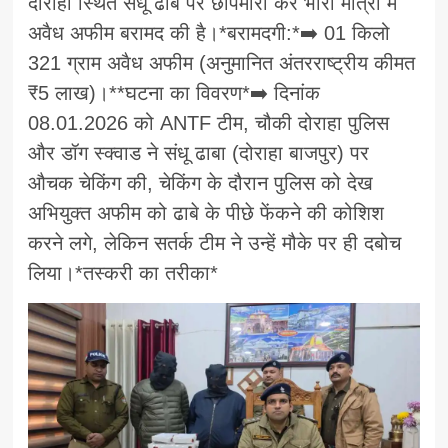
दोराहा स्थित संधू ढाबे पर छापेमारी कर भारी मात्रा में
अवैध अफीम बरामद की है।*बरामदगी:*➡️ 01 किलो
321 ग्राम अवैध अफीम (अनुमानित अंतरराष्ट्रीय कीमत
₹5 लाख)।**घटना का विवरण*➡️ दिनांक
08.01.2026 को ANTF टीम, चौकी दोराहा पुलिस
और डॉग स्क्वाड ने संधू ढाबा (दोराहा बाजपुर) पर
औचक चेकिंग की, चेकिंग के दौरान पुलिस को देख
अभियुक्त अफीम को ढाबे के पीछे फेंकने की कोशिश
करने लगे, लेकिन सतर्क टीम ने उन्हें मौके पर ही दबोच
लिया।*तस्करी का तरीका*