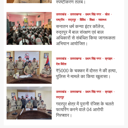
स्पष्टीकरण तलब।
उत्तराखंड
उत्तराखण्ड
उधम सिंह नगर
खेल
राष्ट्रीय
रुद्रपुर
विविध
शिक्षा
स्वास्थ्य
सनातन धर्म कन्या इंटर कॉलेज,
रुद्रपुर में बाल संरक्षण एवं बाल
अधिकारों से संबंधित किया जागरूकता
अभियान आयोजित।
उत्तराखंड
उत्तराखण्ड
उधम सिंह नगर
क्राइम
देश विदेश
₹5000 के चक्कर में दोस्त ने की हत्या,
पुलिस ने मामले का किया खुलासा।
उत्तराखंड
उत्तराखण्ड
उधम सिंह नगर
क्राइम
रुद्रपुर
गदरपुर क्षेत्र में पुरानी रंजिश के चलते
फायरिंग करने वाले 04 आरोपी
गिरफ्तार।