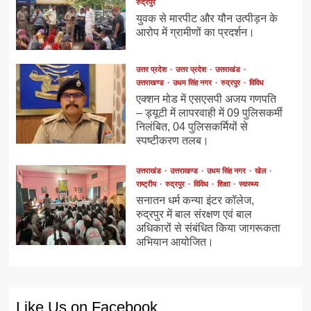
रुद्रपुर
युवक से मारपीट और यौन उत्पीड़न के
आरोप में ग्रामीणों का प्रदर्शन।
उत्तर प्रदेश
उत्तर प्रदेश
उत्तराखंड
उत्तराखण्ड
उधम सिंह नगर
रुद्रपुर
विविध
एक्शन मोड में एसएसपी अजय गणपति
– ड्यूटी में लापरवाही में 09 पुलिसकर्मी
निलंबित, 04 पुलिसकर्मियों से
स्पष्टीकरण तलब।
उत्तराखंड
उत्तराखण्ड
उधम सिंह नगर
खेल
राष्ट्रीय
रुद्रपुर
विविध
शिक्षा
स्वास्थ्य
सनातन धर्म कन्या इंटर कॉलेज,
रुद्रपुर में बाल संरक्षण एवं बाल
अधिकारों से संबंधित किया जागरूकता
अभियान आयोजित।
Like Us on Facebook