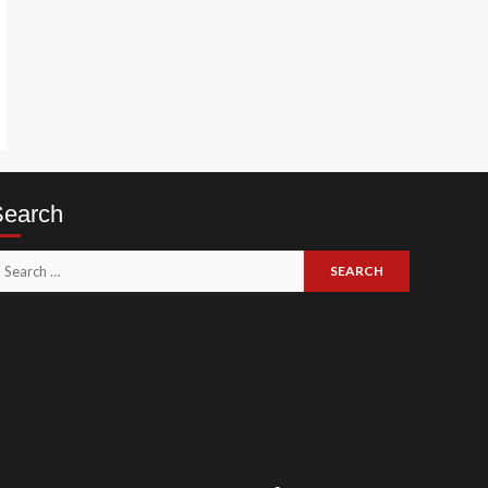
Search
earch
or: