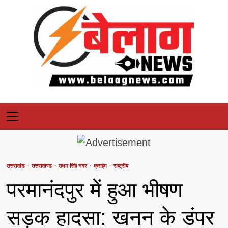
Skip
to
content
Primary
Menu
उत्तराखंड
उत्तराखण्ड
उधम सिंह नगर
क्राइम
राष्ट्रीय
परमानंदपुर में हुआ भीषण
सड़क हादसा: खनन के डंपर