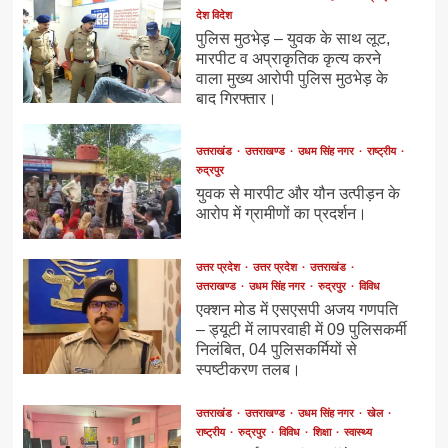
देश विदेश
पुलिस मुठभेड़ – युवक के साथ लूट,
मारपीट व अप्राकृतिक कृत्य करने
वाला मुख्य आरोपी पुलिस मुठभेड़ के
बाद गिरफ्तार।
उत्तराखंड
उत्तराखण्ड
उधम सिंह नगर
राष्ट्रीय
रुद्रपुर
युवक से मारपीट और यौन उत्पीड़न के
आरोप में ग्रामीणों का प्रदर्शन।
उत्तर प्रदेश
उत्तर प्रदेश
उत्तराखंड
उत्तराखण्ड
उधम सिंह नगर
रुद्रपुर
विविध
एक्शन मोड में एसएसपी अजय गणपति
– ड्यूटी में लापरवाही में 09 पुलिसकर्मी
निलंबित, 04 पुलिसकर्मियों से
स्पष्टीकरण तलब।
उत्तराखंड
उत्तराखण्ड
उधम सिंह नगर
खेल
राष्ट्रीय
रुद्रपुर
विविध
शिक्षा
स्वास्थ्य