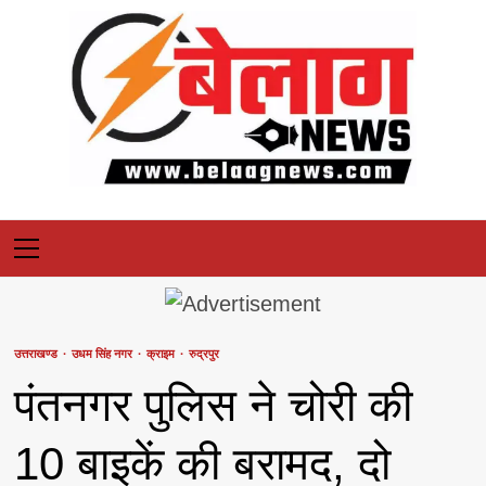
Skip
to
content
Primary
Menu
उत्तराखण्ड
उधम सिंह नगर
क्राइम
रुद्रपुर
पंतनगर पुलिस ने चोरी की
10 बाइकें की बरामद, दो