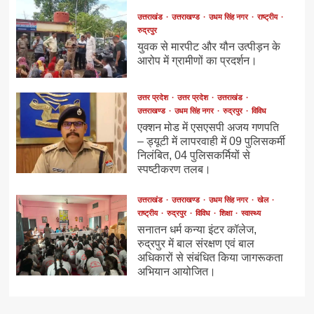
उत्तराखंड
उत्तराखण्ड
उधम सिंह नगर
राष्ट्रीय
रुद्रपुर
युवक से मारपीट और यौन उत्पीड़न के
आरोप में ग्रामीणों का प्रदर्शन।
उत्तर प्रदेश
उत्तर प्रदेश
उत्तराखंड
उत्तराखण्ड
उधम सिंह नगर
रुद्रपुर
विविध
एक्शन मोड में एसएसपी अजय गणपति
– ड्यूटी में लापरवाही में 09 पुलिसकर्मी
निलंबित, 04 पुलिसकर्मियों से
स्पष्टीकरण तलब।
उत्तराखंड
उत्तराखण्ड
उधम सिंह नगर
खेल
राष्ट्रीय
रुद्रपुर
विविध
शिक्षा
स्वास्थ्य
सनातन धर्म कन्या इंटर कॉलेज,
रुद्रपुर में बाल संरक्षण एवं बाल
अधिकारों से संबंधित किया जागरूकता
अभियान आयोजित।