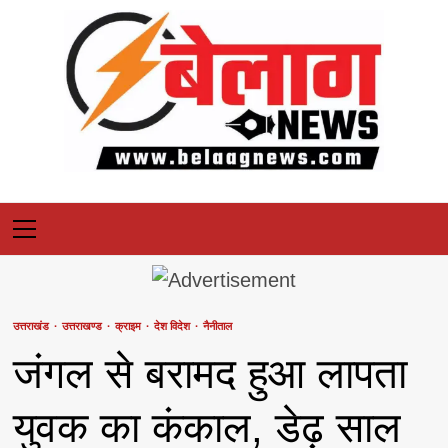
Skip
to
content
Primary
Menu
उत्तराखंड
उत्तराखण्ड
क्राइम
देश विदेश
नैनीताल
जंगल से बरामद हुआ लापता
युवक का कंकाल, डेढ़ साल