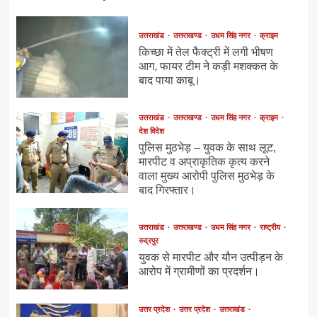
उत्तराखंड
उत्तराखण्ड
उधम सिंह नगर
क्राइम
किच्छा में तेल फैक्ट्री में लगी भीषण
आग, फायर टीम ने कड़ी मशक्कत के
बाद पाया काबू।
उत्तराखंड
उत्तराखण्ड
उधम सिंह नगर
क्राइम
देश विदेश
पुलिस मुठभेड़ – युवक के साथ लूट,
मारपीट व अप्राकृतिक कृत्य करने
वाला मुख्य आरोपी पुलिस मुठभेड़ के
बाद गिरफ्तार।
उत्तराखंड
उत्तराखण्ड
उधम सिंह नगर
राष्ट्रीय
रुद्रपुर
युवक से मारपीट और यौन उत्पीड़न के
आरोप में ग्रामीणों का प्रदर्शन।
उत्तर प्रदेश
उत्तर प्रदेश
उत्तराखंड