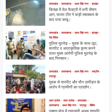
उत्तराखंड
उत्तराखण्ड
उधम सिंह नगर
क्राइम
किच्छा में तेल फैक्ट्री में लगी भीषण
आग, फायर टीम ने कड़ी मशक्कत के
बाद पाया काबू।
उत्तराखंड
उत्तराखण्ड
उधम सिंह नगर
क्राइम
देश विदेश
पुलिस मुठभेड़ – युवक के साथ लूट,
मारपीट व अप्राकृतिक कृत्य करने
वाला मुख्य आरोपी पुलिस मुठभेड़ के
बाद गिरफ्तार।
उत्तराखंड
उत्तराखण्ड
उधम सिंह नगर
राष्ट्रीय
रुद्रपुर
युवक से मारपीट और यौन उत्पीड़न के
आरोप में ग्रामीणों का प्रदर्शन।
उत्तर प्रदेश
उत्तर प्रदेश
उत्तराखंड
उत्तराखण्ड
उधम सिंह नगर
रुद्रपुर
विविध
एक्शन मोड में एसएसपी अजय गणपति