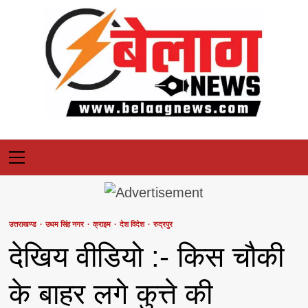
Skip
to
content
Primary
Menu
उत्तराखण्ड
उधम सिंह नगर
क्राइम
देश विदेश
रुद्रपुर
देखिय वीडियो :- किस चौकी
के बाहर लगे कुत्ते की