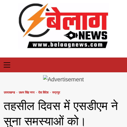
Skip
to
content
Primary
Menu
उत्तराखण्ड
उधम सिंह नगर
देश विदेश
रुद्रपुर
तहसील दिवस में एसडीएम ने
सुना समस्याओं को।