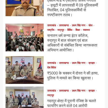
एक्शन मोड में एसएसपी अजय गणपति
– ड्यूटी में लापरवाही में 09 पुलिसकर्मी
निलंबित, 04 पुलिसकर्मियों से
स्पष्टीकरण तलब।
उत्तराखंड
उत्तराखण्ड
उधम सिंह नगर
खेल
राष्ट्रीय
रुद्रपुर
विविध
शिक्षा
स्वास्थ्य
सनातन धर्म कन्या इंटर कॉलेज,
रुद्रपुर में बाल संरक्षण एवं बाल
अधिकारों से संबंधित किया जागरूकता
अभियान आयोजित।
उत्तराखंड
उत्तराखण्ड
उधम सिंह नगर
क्राइम
देश विदेश
₹5000 के चक्कर में दोस्त ने की हत्या,
पुलिस ने मामले का किया खुलासा।
उत्तराखंड
उत्तराखण्ड
उधम सिंह नगर
क्राइम
रुद्रपुर
गदरपुर क्षेत्र में पुरानी रंजिश के चलते
फायरिंग करने वाले 04 आरोपी