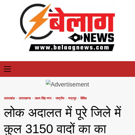
Skip
to
content
Primary
Menu
उत्तराखंड
उत्तराखण्ड
उधम सिंह नगर
राष्ट्रीय
रुद्रपुर
विविध
लोक अदालत में पूरे जिले में
कुल 3150 वादों का का