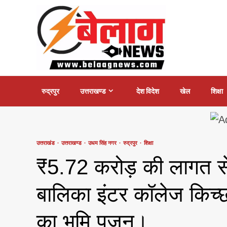
Skip
to
content
रुद्रपुर
उत्तराखण्ड
देश विदेश
खेल
शिक्षा
उत्तराखंड
उत्तराखण्ड
उधम सिंह नगर
रुद्रपुर
शिक्षा
₹5.72 करोड़ की लागत से
बालिका इंटर कॉलेज किच्छा म
का भूमि पूजन।