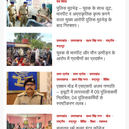
देश विदेश
पुलिस मुठभेड़ – युवक के साथ लूट,
मारपीट व अप्राकृतिक कृत्य करने
वाला मुख्य आरोपी पुलिस मुठभेड़ के
बाद गिरफ्तार।
उत्तराखंड
उत्तराखण्ड
उधम सिंह नगर
राष्ट्रीय
रुद्रपुर
युवक से मारपीट और यौन उत्पीड़न के
आरोप में ग्रामीणों का प्रदर्शन।
उत्तर प्रदेश
उत्तर प्रदेश
उत्तराखंड
उत्तराखण्ड
उधम सिंह नगर
रुद्रपुर
विविध
एक्शन मोड में एसएसपी अजय गणपति
– ड्यूटी में लापरवाही में 09 पुलिसकर्मी
निलंबित, 04 पुलिसकर्मियों से
स्पष्टीकरण तलब।
उत्तराखंड
उत्तराखण्ड
उधम सिंह नगर
खेल
राष्ट्रीय
रुद्रपुर
विविध
शिक्षा
स्वास्थ्य
सनातन धर्म कन्या इंटर कॉलेज,