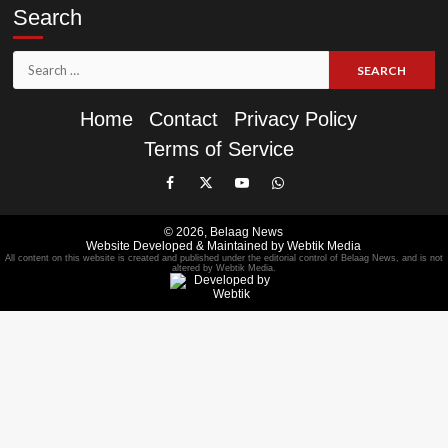
Search
Search
for:
Home
Contact
Privacy Policy
Terms of Service
Like
Follow
Subscribe
Join
Our
Us
Our
Our
© 2026,
Belaag News
Facebook
On
YouTube
WhatsApp
Website Developed & Maintained by Webtik Media
All content on this website is created and published under the editorial control of Belaag News, and is not
Page
Twitter
Channel
Group
altered by Webtik Media.