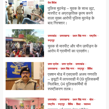
देश विदेश
पुलिस मुठभेड़ – युवक के साथ लूट,
मारपीट व अप्राकृतिक कृत्य करने
वाला मुख्य आरोपी पुलिस मुठभेड़ के
बाद गिरफ्तार।
उत्तराखंड
उत्तराखण्ड
उधम सिंह नगर
राष्ट्रीय
रुद्रपुर
युवक से मारपीट और यौन उत्पीड़न के
आरोप में ग्रामीणों का प्रदर्शन।
उत्तर प्रदेश
उत्तर प्रदेश
उत्तराखंड
उत्तराखण्ड
उधम सिंह नगर
रुद्रपुर
विविध
एक्शन मोड में एसएसपी अजय गणपति
– ड्यूटी में लापरवाही में 09 पुलिसकर्मी
निलंबित, 04 पुलिसकर्मियों से
स्पष्टीकरण तलब।
उत्तराखंड
उत्तराखण्ड
उधम सिंह नगर
खेल
राष्ट्रीय
रुद्रपुर
विविध
शिक्षा
स्वास्थ्य