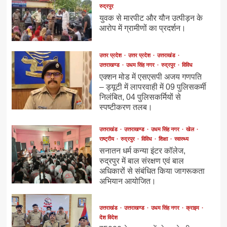
रुद्रपुर
युवक से मारपीट और यौन उत्पीड़न के
आरोप में ग्रामीणों का प्रदर्शन।
उत्तर प्रदेश
उत्तर प्रदेश
उत्तराखंड
उत्तराखण्ड
उधम सिंह नगर
रुद्रपुर
विविध
एक्शन मोड में एसएसपी अजय गणपति
– ड्यूटी में लापरवाही में 09 पुलिसकर्मी
निलंबित, 04 पुलिसकर्मियों से
स्पष्टीकरण तलब।
उत्तराखंड
उत्तराखण्ड
उधम सिंह नगर
खेल
राष्ट्रीय
रुद्रपुर
विविध
शिक्षा
स्वास्थ्य
सनातन धर्म कन्या इंटर कॉलेज,
रुद्रपुर में बाल संरक्षण एवं बाल
अधिकारों से संबंधित किया जागरूकता
अभियान आयोजित।
उत्तराखंड
उत्तराखण्ड
उधम सिंह नगर
क्राइम
देश विदेश