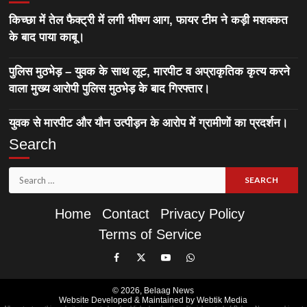
किच्छा में तेल फैक्ट्री में लगी भीषण आग, फायर टीम ने कड़ी मशक्कत
के बाद पाया काबू।
पुलिस मुठभेड़ – युवक के साथ लूट, मारपीट व अप्राकृतिक कृत्य करने
वाला मुख्य आरोपी पुलिस मुठभेड़ के बाद गिरफ्तार।
युवक से मारपीट और यौन उत्पीड़न के आरोप में ग्रामीणों का प्रदर्शन।
Search
Search
for:
Home
Contact
Privacy Policy
Terms of Service
Like
Follow
Subscribe
Join
Our
Us
Our
Our
© 2026,
Belaag News
Facebook
On
YouTube
WhatsApp
Website Developed & Maintained by Webtik Media