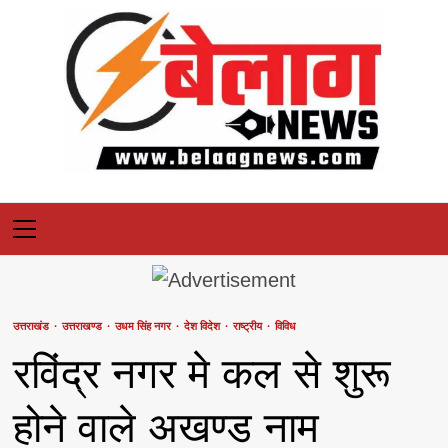
Skip
to
content
Primary
Menu
उत्तराखंड
उत्तराखण्ड
उधम सिंह नगर
देश विदेश
राष्ट्रीय
विविध
रविंद्र नगर मे कल से शुरू
होने वाले अखण्ड नाम