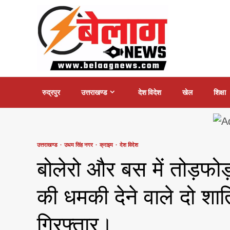
Skip
to
content
रुद्रपुर
उत्तराखण्ड
देश विदेश
खेल
शिक्षा
उत्तराखण्ड
उधम सिंह नगर
क्राइम
देश विदेश
बोलेरो और बस में तोड़फो
की धमकी देने वाले दो शात
गिरफ्तार।