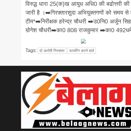
विरुद्ध धारा 25(क)ख आयुध अधि0 की बढोत्तरी की गई
जारी है ।➡️गिरफ़्तारशुदा अभियुक्तगणों को समय से 
टीम*➡️निरीक्षक हरेन्द्र चौधरी ➡️उ0नि0 अर्जुन 
य़ोगेश चौधरी➡️का0 808 राजकुमार ➡️का0 492धर्मेन
Tags:
दो आरोपी गिरफ्तार
फायरिंग करने वाले