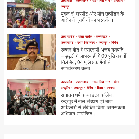
उत्तराखंड
उत्तराखण्ड
उधम सिंह नगर
राष्ट्रीय
रुद्रपुर
युवक से मारपीट और यौन उत्पीड़न के
आरोप में ग्रामीणों का प्रदर्शन।
उत्तर प्रदेश
उत्तर प्रदेश
उत्तराखंड
उत्तराखण्ड
उधम सिंह नगर
रुद्रपुर
विविध
एक्शन मोड में एसएसपी अजय गणपति
– ड्यूटी में लापरवाही में 09 पुलिसकर्मी
निलंबित, 04 पुलिसकर्मियों से
स्पष्टीकरण तलब।
उत्तराखंड
उत्तराखण्ड
उधम सिंह नगर
खेल
राष्ट्रीय
रुद्रपुर
विविध
शिक्षा
स्वास्थ्य
सनातन धर्म कन्या इंटर कॉलेज,
रुद्रपुर में बाल संरक्षण एवं बाल
अधिकारों से संबंधित किया जागरूकता
अभियान आयोजित।