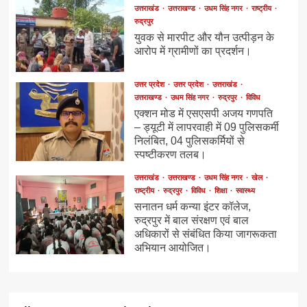
उत्तराखंड
उत्तराखण्ड
उधम सिंह नगर
राष्ट्रीय
रुद्रपुर
युवक से मारपीट और यौन उत्पीड़न के
आरोप में ग्रामीणों का प्रदर्शन।
उत्तर प्रदेश
उत्तर प्रदेश
उत्तराखंड
उत्तराखण्ड
उधम सिंह नगर
रुद्रपुर
विविध
एक्शन मोड में एसएसपी अजय गणपति
– ड्यूटी में लापरवाही में 09 पुलिसकर्मी
निलंबित, 04 पुलिसकर्मियों से
स्पष्टीकरण तलब।
उत्तराखंड
उत्तराखण्ड
उधम सिंह नगर
खेल
राष्ट्रीय
रुद्रपुर
विविध
शिक्षा
स्वास्थ्य
सनातन धर्म कन्या इंटर कॉलेज,
रुद्रपुर में बाल संरक्षण एवं बाल
अधिकारों से संबंधित किया जागरूकता
अभियान आयोजित।