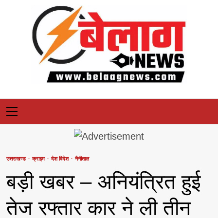
Skip
to
content
Primary
Menu
उत्तराखण्ड
क्राइम
देश विदेश
नैनीताल
बड़ी खबर – अनियंत्रित हुई
तेज रफ्तार कार ने ली तीन