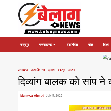
Skip
to
content
रुद्रपुर
उत्तराखण्ड
देश विदेश
खेल
शिक्षा
उत्तराखण्ड
उधम सिंह नगर
क्राइम
रुद्रपुर
स्वास्थ्य
दिव्यांग बालक को सांप न
Mumtyaz Ahmad
July 5, 2022