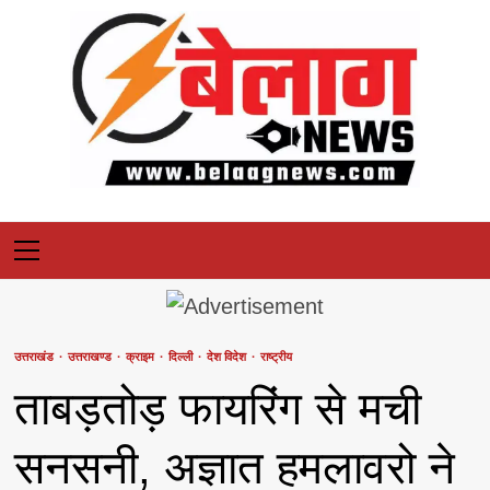
Skip
to
content
Primary
Menu
उत्तराखंड
उत्तराखण्ड
क्राइम
दिल्ली
देश विदेश
राष्ट्रीय
ताबड़तोड़ फायरिंग से मची
सनसनी, अज्ञात हमलावरो ने