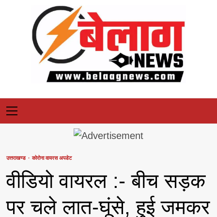
Skip
to
content
Primary
Menu
उत्तराखण्ड
कोरोना वायरस अपडेट
वीडियो वायरल :- बीच सड़क
पर चले लात-घूंसे, हुई जमकर