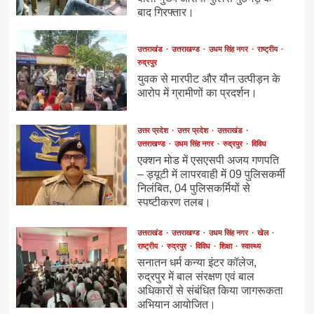
बाद गिरफ्तार।
उत्तराखंड
उत्तराखण्ड
उधम सिंह नगर
राष्ट्रीय
रुद्रपुर
युवक से मारपीट और यौन उत्पीड़न के
आरोप में ग्रामीणों का प्रदर्शन।
उत्तर प्रदेश
उत्तर प्रदेश
उत्तराखंड
उत्तराखण्ड
उधम सिंह नगर
रुद्रपुर
विविध
एक्शन मोड में एसएसपी अजय गणपति
– ड्यूटी में लापरवाही में 09 पुलिसकर्मी
निलंबित, 04 पुलिसकर्मियों से
स्पष्टीकरण तलब।
उत्तराखंड
उत्तराखण्ड
उधम सिंह नगर
खेल
राष्ट्रीय
रुद्रपुर
विविध
शिक्षा
स्वास्थ्य
सनातन धर्म कन्या इंटर कॉलेज,
रुद्रपुर में बाल संरक्षण एवं बाल
अधिकारों से संबंधित किया जागरूकता
अभियान आयोजित।