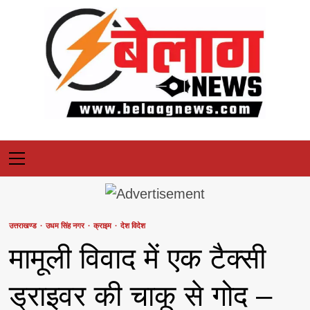
Skip
to
content
Primary
Menu
उत्तराखण्ड
उधम सिंह नगर
क्राइम
देश विदेश
मामूली विवाद में एक टैक्सी
ड्राइवर की चाकू से गोद –