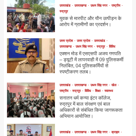
उत्तराखंड
उत्तराखण्ड
उधम सिंह नगर
राष्ट्रीय
रुद्रपुर
युवक से मारपीट और यौन उत्पीड़न के
आरोप में ग्रामीणों का प्रदर्शन।
उत्तर प्रदेश
उत्तर प्रदेश
उत्तराखंड
उत्तराखण्ड
उधम सिंह नगर
रुद्रपुर
विविध
एक्शन मोड में एसएसपी अजय गणपति
– ड्यूटी में लापरवाही में 09 पुलिसकर्मी
निलंबित, 04 पुलिसकर्मियों से
स्पष्टीकरण तलब।
उत्तराखंड
उत्तराखण्ड
उधम सिंह नगर
खेल
राष्ट्रीय
रुद्रपुर
विविध
शिक्षा
स्वास्थ्य
सनातन धर्म कन्या इंटर कॉलेज,
रुद्रपुर में बाल संरक्षण एवं बाल
अधिकारों से संबंधित किया जागरूकता
अभियान आयोजित।
उत्तराखंड
उत्तराखण्ड
उधम सिंह नगर
क्राइम