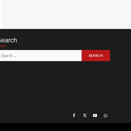
Search
earch
or:
Like
Follow
Subscribe
Join
Our
Us
Our
Our