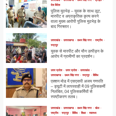
देश विदेश
पुलिस मुठभेड़ – युवक के साथ लूट,
मारपीट व अप्राकृतिक कृत्य करने
वाला मुख्य आरोपी पुलिस मुठभेड़ के
बाद गिरफ्तार।
उत्तराखंड
उत्तराखण्ड
उधम सिंह नगर
राष्ट्रीय
रुद्रपुर
युवक से मारपीट और यौन उत्पीड़न के
आरोप में ग्रामीणों का प्रदर्शन।
उत्तर प्रदेश
उत्तर प्रदेश
उत्तराखंड
उत्तराखण्ड
उधम सिंह नगर
रुद्रपुर
विविध
एक्शन मोड में एसएसपी अजय गणपति
– ड्यूटी में लापरवाही में 09 पुलिसकर्मी
निलंबित, 04 पुलिसकर्मियों से
स्पष्टीकरण तलब।
उत्तराखंड
उत्तराखण्ड
उधम सिंह नगर
खेल
राष्ट्रीय
रुद्रपुर
विविध
शिक्षा
स्वास्थ्य