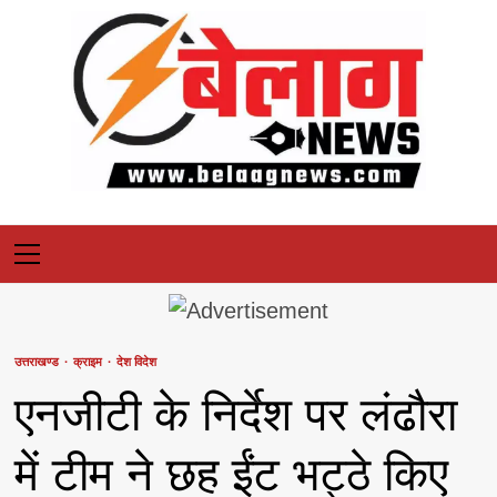
Skip
to
content
Primary
Menu
उत्तराखण्ड
क्राइम
देश विदेश
एनजीटी के निर्देश पर लंढौरा
में टीम ने छह ईंट भट्ठे किए