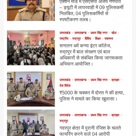
एक्शन मोड में एसएसपी अजय गणपति
– ड्यूटी में लापरवाही में 09 पुलिसकर्मी
निलंबित, 04 पुलिसकर्मियों से
स्पष्टीकरण तलब।
उत्तराखंड
उत्तराखण्ड
उधम सिंह नगर
खेल
राष्ट्रीय
रुद्रपुर
विविध
शिक्षा
स्वास्थ्य
सनातन धर्म कन्या इंटर कॉलेज,
रुद्रपुर में बाल संरक्षण एवं बाल
अधिकारों से संबंधित किया जागरूकता
अभियान आयोजित।
उत्तराखंड
उत्तराखण्ड
उधम सिंह नगर
क्राइम
देश विदेश
₹5000 के चक्कर में दोस्त ने की हत्या,
पुलिस ने मामले का किया खुलासा।
उत्तराखंड
उत्तराखण्ड
उधम सिंह नगर
क्राइम
रुद्रपुर
गदरपुर क्षेत्र में पुरानी रंजिश के चलते
फायरिंग करने वाले 04 आरोपी