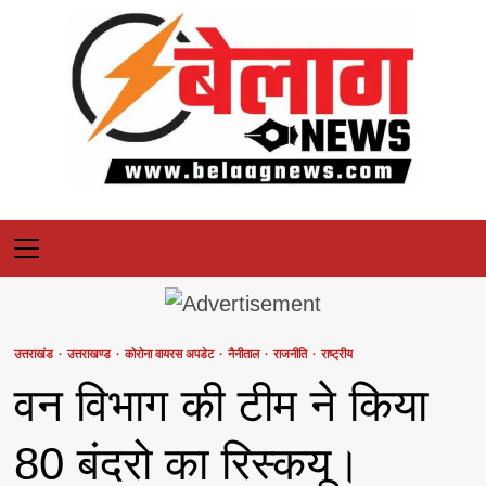
Skip
to
content
Primary
Menu
उत्तराखंड
उत्तराखण्ड
कोरोना वायरस अपडेट
नैनीताल
राजनीति
राष्ट्रीय
वन विभाग की टीम ने किया
80 बंदरो का रिस्कयू।