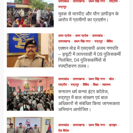
उत्तराखंड
उत्तराखण्ड
उधम सिंह नगर
राष्ट्रीय
रुद्रपुर
युवक से मारपीट और यौन उत्पीड़न के
आरोप में ग्रामीणों का प्रदर्शन।
उत्तर प्रदेश
उत्तर प्रदेश
उत्तराखंड
उत्तराखण्ड
उधम सिंह नगर
रुद्रपुर
विविध
एक्शन मोड में एसएसपी अजय गणपति
– ड्यूटी में लापरवाही में 09 पुलिसकर्मी
निलंबित, 04 पुलिसकर्मियों से
स्पष्टीकरण तलब।
उत्तराखंड
उत्तराखण्ड
उधम सिंह नगर
खेल
राष्ट्रीय
रुद्रपुर
विविध
शिक्षा
स्वास्थ्य
सनातन धर्म कन्या इंटर कॉलेज,
रुद्रपुर में बाल संरक्षण एवं बाल
अधिकारों से संबंधित किया जागरूकता
अभियान आयोजित।
उत्तराखंड
उत्तराखण्ड
उधम सिंह नगर
क्राइम
देश विदेश