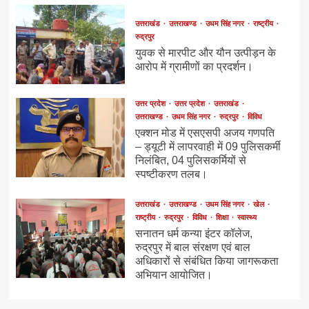
उत्तराखंड
उत्तराखण्ड
उधम सिंह नगर
राष्ट्रीय
रुद्रपुर
युवक से मारपीट और यौन उत्पीड़न के
आरोप में ग्रामीणों का प्रदर्शन।
उत्तर प्रदेश
उत्तर प्रदेश
उत्तराखंड
उत्तराखण्ड
उधम सिंह नगर
रुद्रपुर
विविध
एक्शन मोड में एसएसपी अजय गणपति
– ड्यूटी में लापरवाही में 09 पुलिसकर्मी
निलंबित, 04 पुलिसकर्मियों से
स्पष्टीकरण तलब।
उत्तराखंड
उत्तराखण्ड
उधम सिंह नगर
खेल
राष्ट्रीय
रुद्रपुर
विविध
शिक्षा
स्वास्थ्य
सनातन धर्म कन्या इंटर कॉलेज,
रुद्रपुर में बाल संरक्षण एवं बाल
अधिकारों से संबंधित किया जागरूकता
अभियान आयोजित।