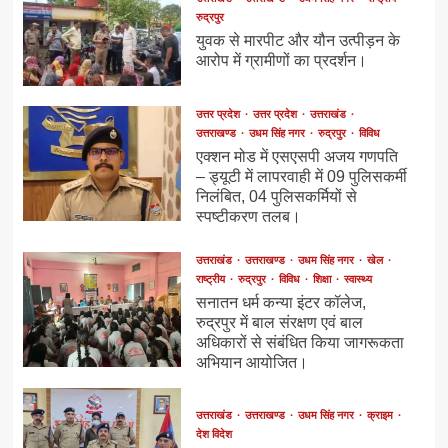
रुद्रपुर
युवक से मारपीट और यौन उत्पीड़न के
आरोप में ग्रामीणों का प्रदर्शन।
उत्तर प्रदेश
उत्तर प्रदेश
उत्तराखंड
उत्तराखण्ड
उधम सिंह नगर
रुद्रपुर
विविध
एक्शन मोड में एसएसपी अजय गणपति
– ड्यूटी में लापरवाही में 09 पुलिसकर्मी
निलंबित, 04 पुलिसकर्मियों से
स्पष्टीकरण तलब।
उत्तराखंड
उत्तराखण्ड
उधम सिंह नगर
खेल
राष्ट्रीय
रुद्रपुर
विविध
शिक्षा
स्वास्थ्य
सनातन धर्म कन्या इंटर कॉलेज,
रुद्रपुर में बाल संरक्षण एवं बाल
अधिकारों से संबंधित किया जागरूकता
अभियान आयोजित।
उत्तराखंड
उत्तराखण्ड
उधम सिंह नगर
क्राइम
देश विदेश