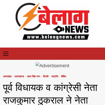
Skip
to
content
Primary
Menu
उत्तराखंड
उत्तराखण्ड
उधम सिंह नगर
दिल्ली
राष्ट्रीय
विविध
पूर्व विधायक व कांग्रेसी नेता
राजकुमार ठुकराल ने नेता