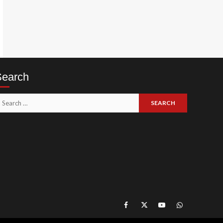
Search
earch
or:
Like
Follow
Subscribe
Join
Our
Us
Our
Our