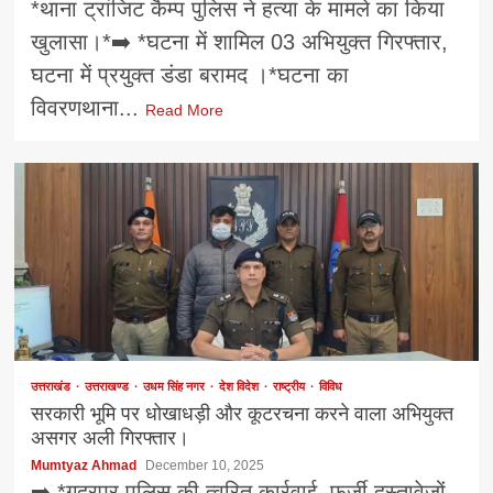
*थाना ट्रांजिट कैम्प पुलिस ने हत्या के मामले का किया
खुलासा।*➡️ *घटना में शामिल 03 अभियुक्त गिरफ्तार,
घटना में प्रयुक्त डंडा बरामद ।*घटना का
विवरणथाना...
Read More
उत्तराखंड
उत्तराखण्ड
उधम सिंह नगर
देश विदेश
राष्ट्रीय
विविध
सरकारी भूमि पर धोखाधड़ी और कूटरचना करने वाला अभियुक्त
असगर अली गिरफ्तार।
Mumtyaz Ahmad
December 10, 2025
➡️ *गदरपुर पुलिस की त्वरित कार्रवाई, फर्जी दस्तावेज़ों