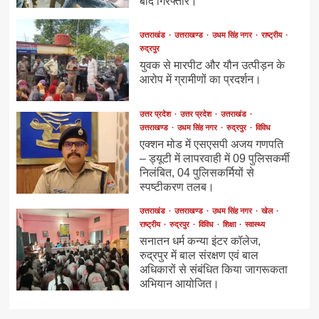
बाद गिरफ्तार।
उत्तराखंड
उत्तराखण्ड
उधम सिंह नगर
राष्ट्रीय
रुद्रपुर
युवक से मारपीट और यौन उत्पीड़न के
आरोप में ग्रामीणों का प्रदर्शन।
उत्तर प्रदेश
उत्तर प्रदेश
उत्तराखंड
उत्तराखण्ड
उधम सिंह नगर
रुद्रपुर
विविध
एक्शन मोड में एसएसपी अजय गणपति
– ड्यूटी में लापरवाही में 09 पुलिसकर्मी
निलंबित, 04 पुलिसकर्मियों से
स्पष्टीकरण तलब।
उत्तराखंड
उत्तराखण्ड
उधम सिंह नगर
खेल
राष्ट्रीय
रुद्रपुर
विविध
शिक्षा
स्वास्थ्य
सनातन धर्म कन्या इंटर कॉलेज,
रुद्रपुर में बाल संरक्षण एवं बाल
अधिकारों से संबंधित किया जागरूकता
अभियान आयोजित।