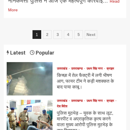
नानकमत्ता पुलिस ने आज एक महत्वपूर्ण कार्रवाई...
Read
More
Posts
1
2
3
4
5
Next
navigation
Latest
Popular
उत्तराखंड
उत्तराखण्ड
उधम सिंह नगर
क्राइम
किच्छा में तेल फैक्ट्री में लगी भीषण
आग, फायर टीम ने कड़ी मशक्कत के
बाद पाया काबू।
उत्तराखंड
उत्तराखण्ड
उधम सिंह नगर
क्राइम
देश विदेश
पुलिस मुठभेड़ – युवक के साथ लूट,
मारपीट व अप्राकृतिक कृत्य करने
वाला मुख्य आरोपी पुलिस मुठभेड़ के