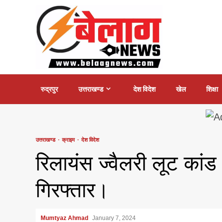
Skip
to
content
रुद्रपुर
उत्तराखण्ड
देश विदेश
खेल
शिक्षा
उत्तराखण्ड
क्राइम
देश विदेश
रिलायंस ज्वैलरी लूट कांड
गिरफ्तार।
Mumtyaz Ahmad
January 7, 2024