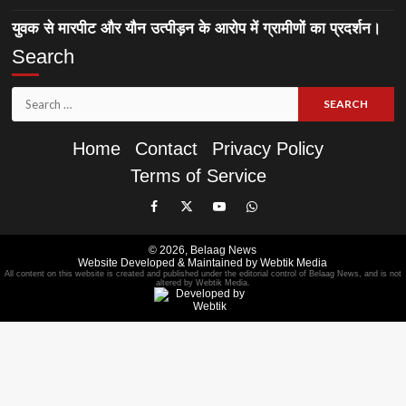
युवक से मारपीट और यौन उत्पीड़न के आरोप में ग्रामीणों का प्रदर्शन।
Search
Search
for:
Home
Contact
Privacy Policy
Terms of Service
Like
Follow
Subscribe
Join
Our
Us
Our
Our
© 2026,
Belaag News
Facebook
On
YouTube
WhatsApp
Website Developed & Maintained by Webtik Media
All content on this website is created and published under the editorial control of Belaag News, and is not
Page
Twitter
Channel
Group
altered by Webtik Media.