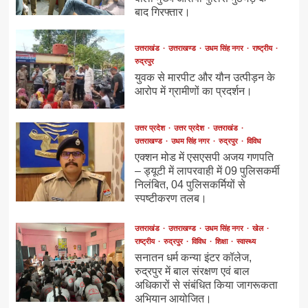
बाद गिरफ्तार।
उत्तराखंड
उत्तराखण्ड
उधम सिंह नगर
राष्ट्रीय
रुद्रपुर
युवक से मारपीट और यौन उत्पीड़न के
आरोप में ग्रामीणों का प्रदर्शन।
उत्तर प्रदेश
उत्तर प्रदेश
उत्तराखंड
उत्तराखण्ड
उधम सिंह नगर
रुद्रपुर
विविध
एक्शन मोड में एसएसपी अजय गणपति
– ड्यूटी में लापरवाही में 09 पुलिसकर्मी
निलंबित, 04 पुलिसकर्मियों से
स्पष्टीकरण तलब।
उत्तराखंड
उत्तराखण्ड
उधम सिंह नगर
खेल
राष्ट्रीय
रुद्रपुर
विविध
शिक्षा
स्वास्थ्य
सनातन धर्म कन्या इंटर कॉलेज,
रुद्रपुर में बाल संरक्षण एवं बाल
अधिकारों से संबंधित किया जागरूकता
अभियान आयोजित।