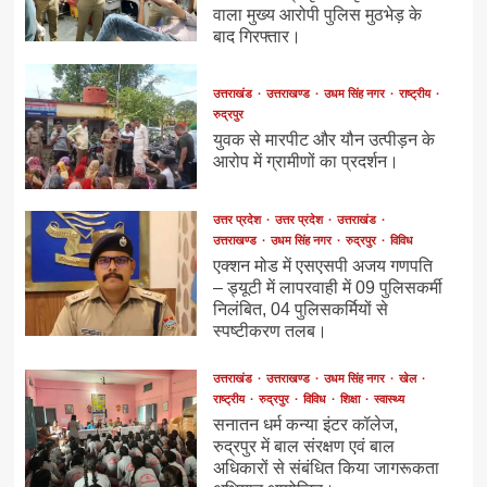
वाला मुख्य आरोपी पुलिस मुठभेड़ के
बाद गिरफ्तार।
उत्तराखंड
उत्तराखण्ड
उधम सिंह नगर
राष्ट्रीय
रुद्रपुर
युवक से मारपीट और यौन उत्पीड़न के
आरोप में ग्रामीणों का प्रदर्शन।
उत्तर प्रदेश
उत्तर प्रदेश
उत्तराखंड
उत्तराखण्ड
उधम सिंह नगर
रुद्रपुर
विविध
एक्शन मोड में एसएसपी अजय गणपति
– ड्यूटी में लापरवाही में 09 पुलिसकर्मी
निलंबित, 04 पुलिसकर्मियों से
स्पष्टीकरण तलब।
उत्तराखंड
उत्तराखण्ड
उधम सिंह नगर
खेल
राष्ट्रीय
रुद्रपुर
विविध
शिक्षा
स्वास्थ्य
सनातन धर्म कन्या इंटर कॉलेज,
रुद्रपुर में बाल संरक्षण एवं बाल
अधिकारों से संबंधित किया जागरूकता