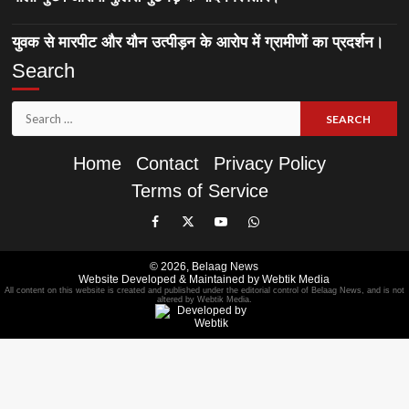
युवक से मारपीट और यौन उत्पीड़न के आरोप में ग्रामीणों का प्रदर्शन।
Search
Search
for:
Home
Contact
Privacy Policy
Terms of Service
Like
Follow
Subscribe
Join
Our
Us
Our
Our
© 2026,
Belaag News
Facebook
On
YouTube
WhatsApp
Website Developed & Maintained by Webtik Media
All content on this website is created and published under the editorial control of Belaag News, and is not
Page
Twitter
Channel
Group
altered by Webtik Media.