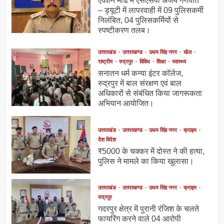
एक्शन मोड में एसएसपी अजय गणपति
– ड्यूटी में लापरवाही में 09 पुलिसकर्मी
निलंबित, 04 पुलिसकर्मियों से
स्पष्टीकरण तलब।
उत्तराखंड
उत्तराखण्ड
उधम सिंह नगर
खेल
राष्ट्रीय
रुद्रपुर
विविध
शिक्षा
स्वास्थ्य
सनातन धर्म कन्या इंटर कॉलेज,
रुद्रपुर में बाल संरक्षण एवं बाल
अधिकारों से संबंधित किया जागरूकता
अभियान आयोजित।
उत्तराखंड
उत्तराखण्ड
उधम सिंह नगर
क्राइम
देश विदेश
₹5000 के चक्कर में दोस्त ने की हत्या,
पुलिस ने मामले का किया खुलासा।
उत्तराखंड
उत्तराखण्ड
उधम सिंह नगर
क्राइम
रुद्रपुर
गदरपुर क्षेत्र में पुरानी रंजिश के चलते
फायरिंग करने वाले 04 आरोपी