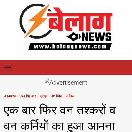
Skip
to
content
Primary
Menu
उत्तराखण्ड
उधम सिंह नगर
क्राइम
देश विदेश
नैनीताल
एक बार फिर वन तश्करों व
वन कर्मियों का हुआ आमना